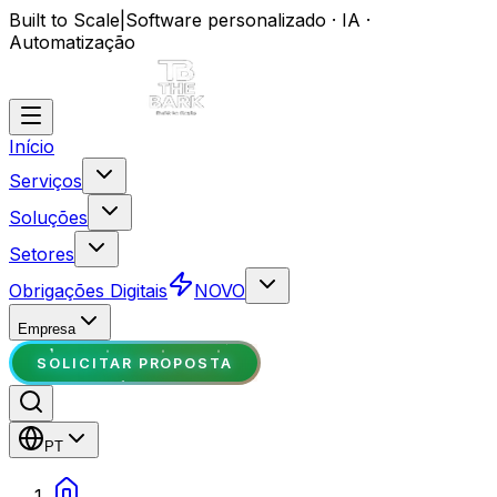
Built to Scale
|
Software personalizado · IA ·
Automatização
Início
Serviços
Soluções
Setores
Obrigações Digitais
NOVO
Empresa
SOLICITAR PROPOSTA
PT