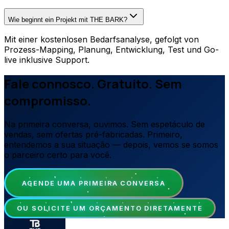
Wie beginnt ein Projekt mit THE BARK?
Mit einer kostenlosen Bedarfsanalyse, gefolgt von
Prozess-Mapping, Planung, Entwicklung, Test und Go-
live inklusive Support.
Fale connosco. Gratuito. Sem
compromisso.
Na primeira conversa, ouvimos. Sem espetáculo de
vendas, sem ofertas pré-fabricadas. Primeiro,
entendemos a sua situação — depois, vemos se somos
o parceiro certo para você.
AGENDE UMA PRIMEIRA CONVERSA
OU SOLICITE UM ORÇAMENTO DIRETAMENTE