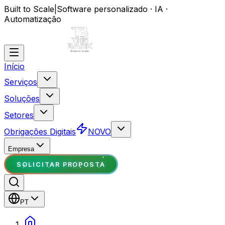
Built to Scale
|
Software personalizado · IA ·
Automatização
Início
Serviços
Soluções
Setores
Obrigações Digitais
NOVO
Empresa
SOLICITAR PROPOSTA
PT