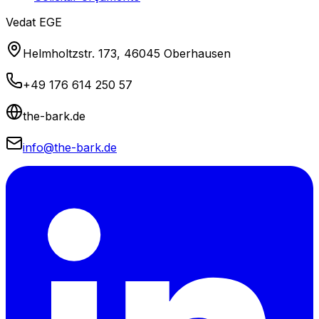
Vedat EGE
Helmholtzstr. 173, 46045 Oberhausen
+49 176 614 250 57
the-bark.de
info@the-bark.de