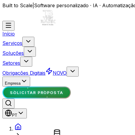
Built to Scale
|
Software personalizado · IA · Automatizaçã
Início
Serviços
Soluções
Setores
Obrigações Digitais
NOVO
Empresa
SOLICITAR PROPOSTA
PT