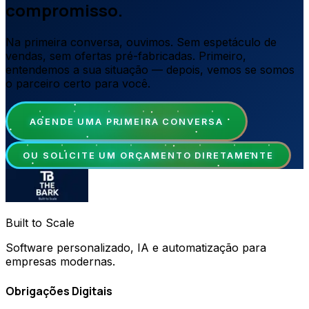
compromisso.
Na primeira conversa, ouvimos. Sem espetáculo de
vendas, sem ofertas pré-fabricadas. Primeiro,
entendemos a sua situação — depois, vemos se somos
o parceiro certo para você.
AGENDE UMA PRIMEIRA CONVERSA
OU SOLICITE UM ORÇAMENTO DIRETAMENTE
Built to Scale
Software personalizado, IA e automatização para
empresas modernas.
Obrigações Digitais