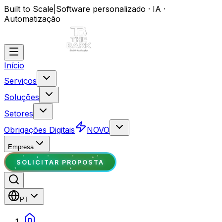
Built to Scale
|
Software personalizado · IA ·
Automatização
Início
Serviços
Soluções
Setores
Obrigações Digitais
NOVO
Empresa
SOLICITAR PROPOSTA
PT