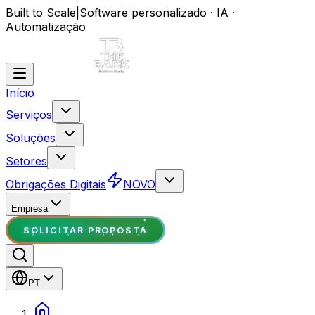
Built to Scale
|
Software personalizado · IA ·
Automatização
Início
Serviços
Soluções
Setores
Obrigações Digitais
NOVO
Empresa
SOLICITAR PROPOSTA
PT