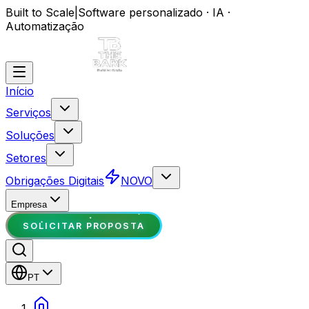
Built to Scale
|
Software personalizado · IA ·
Automatização
Início
Serviços
Soluções
Setores
Obrigações Digitais
NOVO
Empresa
SOLICITAR PROPOSTA
PT