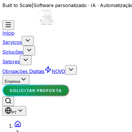
Built to Scale
|
Software personalizado · IA · Automatizaçã
Início
Serviços
Soluções
Setores
Obrigações Digitais
NOVO
Empresa
SOLICITAR PROPOSTA
PT