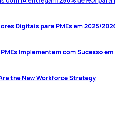
uais com IA entregam 250% de ROI para
ores Digitais para PMEs em 2025/202
omo PMEs Implementam com Sucesso em
 Are the New Workforce Strategy