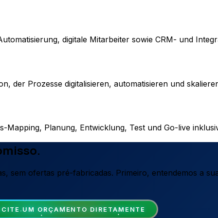
utomatisierung, digitale Mitarbeiter sowie CRM- und Integ
, der Prozesse digitalisieren, automatisieren und skaliere
s-Mapping, Planung, Entwicklung, Test und Go-live inklusi
omisso.
s, sem ofertas pré-fabricadas. Primeiro, entendemos a su
ICITE UM ORÇAMENTO DIRETAMENTE