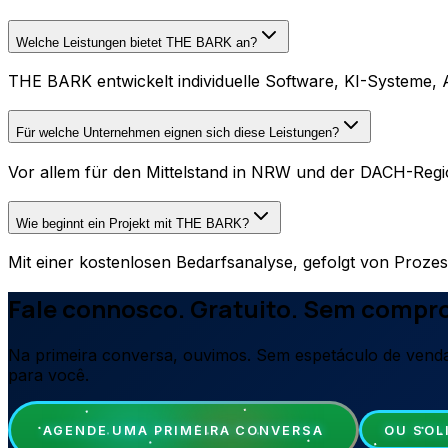
Welche Leistungen bietet THE BARK an?
THE BARK entwickelt individuelle Software, KI-Systeme, A
Für welche Unternehmen eignen sich diese Leistungen?
Vor allem für den Mittelstand in NRW und der DACH-Region
Wie beginnt ein Projekt mit THE BARK?
Mit einer kostenlosen Bedarfsanalyse, gefolgt von Prozes
Fale connosco. Gratuito. Sem compr
Na primeira conversa, ouvimos. Sem espetáculo de venda
para você.
AGENDE UMA PRIMEIRA CONVERSA
OU SOL