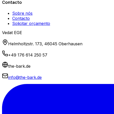
Contacto
Sobre nós
Contacto
Solicitar orçamento
Vedat EGE
Helmholtzstr. 173, 46045 Oberhausen
+49 176 614 250 57
the-bark.de
info@the-bark.de