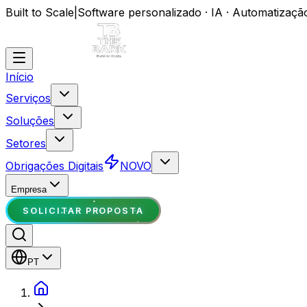
Built to Scale
|
Software personalizado · IA · Automatizaçã
Início
Serviços
Soluções
Setores
Obrigações Digitais
NOVO
Empresa
SOLICITAR PROPOSTA
PT