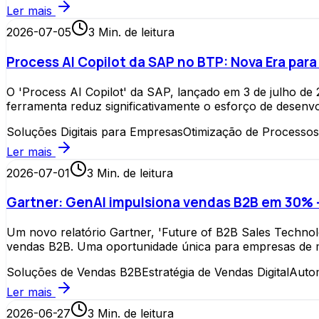
Ler mais
2026-07-05
3
Min. de leitura
Process AI Copilot da SAP no BTP: Nova Era pa
O 'Process AI Copilot' da SAP, lançado em 3 de julho d
ferramenta reduz significativamente o esforço de desenvo
Soluções Digitais para Empresas
Otimização de Processos
Ler mais
2026-07-01
3
Min. de leitura
Gartner: GenAI impulsiona vendas B2B em 30% –
Um novo relatório Gartner, 'Future of B2B Sales Techno
vendas B2B. Uma oportunidade única para empresas de m
Soluções de Vendas B2B
Estratégia de Vendas Digital
Auto
Ler mais
2026-06-27
3
Min. de leitura