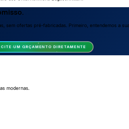
omisso.
s, sem ofertas pré-fabricadas. Primeiro, entendemos a su
ICITE UM ORÇAMENTO DIRETAMENTE
sas modernas.