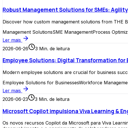
Robust Management Solutions for SMEs: Agility 
Discover how custom management solutions from THE BARK
Management Solutions
SME Management
Process Optimiz
Ler mais
2026-06-26
3
Min. de leitura
Employee Solutions: Digital Transformation for
Modern employee solutions are crucial for business succe
Employee Solutions for Businesses
Workforce Managemen
Ler mais
2026-06-23
3
Min. de leitura
Microsoft Copilot impulsiona Viva Learning & E
Os novos recursos Copilot da Microsoft para Viva Learn