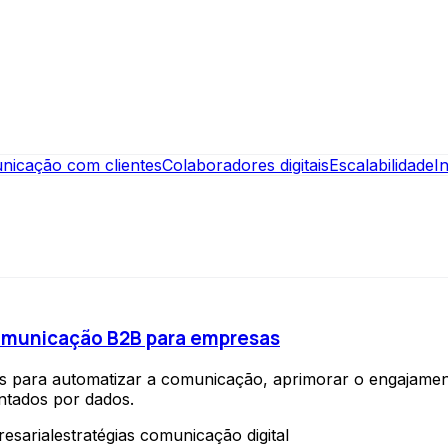
nicação com clientes
Colaboradores digitais
Escalabilidade
I
comunicação B2B para empresas
as para automatizar a comunicação, aprimorar o engajame
entados por dados.
esarial
estratégias comunicação digital