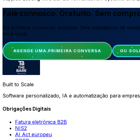
Fale connosco. Gratuito. Sem compr
Na primeira conversa, ouvimos. Sem espetáculo de venda
para você.
AGENDE UMA PRIMEIRA CONVERSA
OU SOL
Built to Scale
Software personalizado, IA e automatização para empre
Obrigações Digitais
Fatura eletrónica B2B
NIS2
AI Act europeu