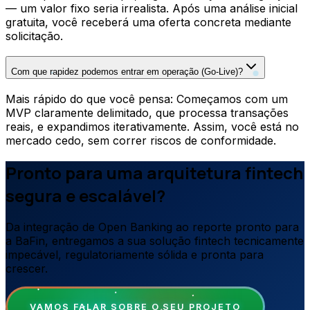
— um valor fixo seria irrealista. Após uma análise inicial
gratuita, você receberá uma oferta concreta mediante
solicitação.
Com que rapidez podemos entrar em operação (Go-Live)?
Mais rápido do que você pensa: Começamos com um
MVP claramente delimitado, que processa transações
reais, e expandimos iterativamente. Assim, você está no
mercado cedo, sem correr riscos de conformidade.
Pronto para uma arquitetura fintech
segura e escalável?
Da integração de Open Banking ao reporte pronto para
a BaFin, entregamos a sua solução fintech tecnicamente
impecável, regulatoriamente sólida e pronta para
crescer.
VAMOS FALAR SOBRE O SEU PROJETO