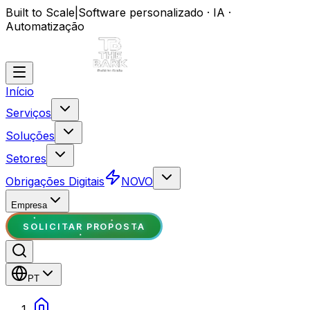
Built to Scale
|
Software personalizado · IA ·
Automatização
Início
Serviços
Soluções
Setores
Obrigações Digitais
NOVO
Empresa
SOLICITAR PROPOSTA
PT