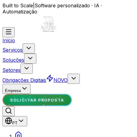
Built to Scale
|
Software personalizado · IA ·
Automatização
Início
Serviços
Soluções
Setores
Obrigações Digitais
NOVO
Empresa
SOLICITAR PROPOSTA
PT